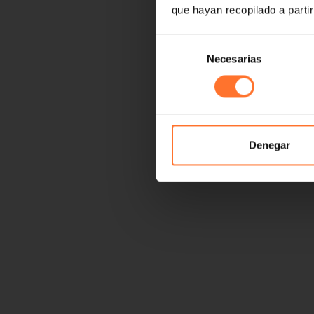
que hayan recopilado a parti
Selección
Necesarias
de
consentimiento
Denegar