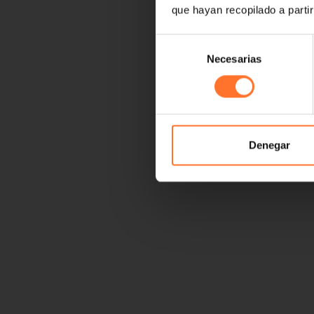
que hayan recopilado a parti
Selección
Necesarias
de
consentimiento
Denegar