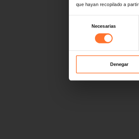
que hayan recopilado a parti
Selección
Necesarias
de
consentimiento
Denegar