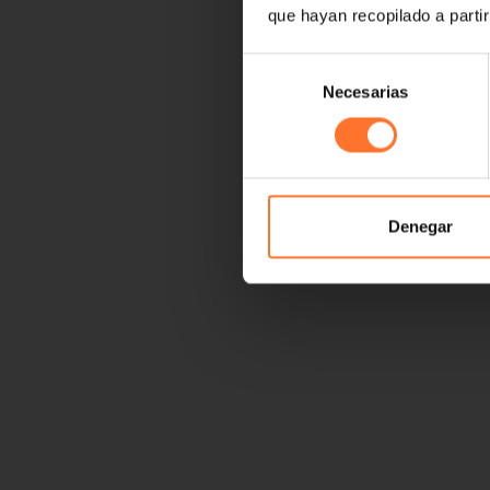
que hayan recopilado a parti
Selección
Necesarias
de
consentimiento
Denegar