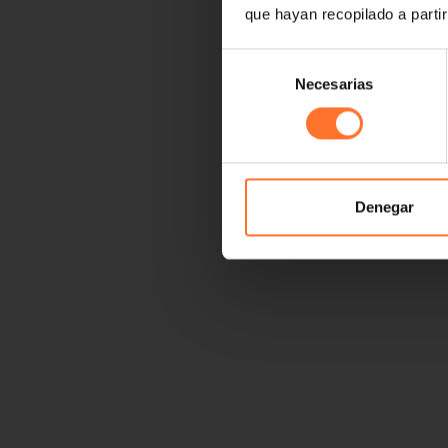
que hayan recopilado a parti
Selección
Necesarias
de
consentimiento
Denegar