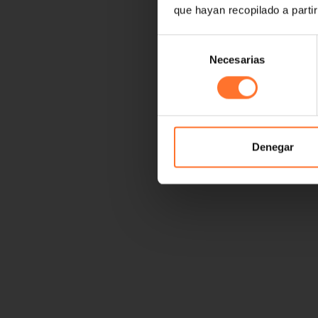
que hayan recopilado a parti
Selección
Necesarias
de
consentimiento
Denegar