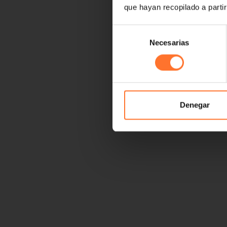
que hayan recopilado a parti
Selección
Necesarias
de
consentimiento
Denegar