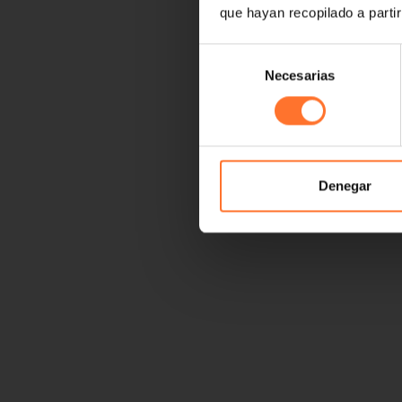
que hayan recopilado a parti
Selección
Necesarias
de
consentimiento
Denegar