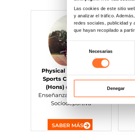
Las cookies de este sitio we
y analizar el tráfico. Ademá
redes sociales, publicidad y
que hayan recopilado a parti
Selección
Necesarias
de
consentimiento
Spo
Physical Education &
BS
Sports Coaching BA
(Hons)
estudiando
Denegar
Enseñanza y Animación
Sociodeportiva
SABER MÁS