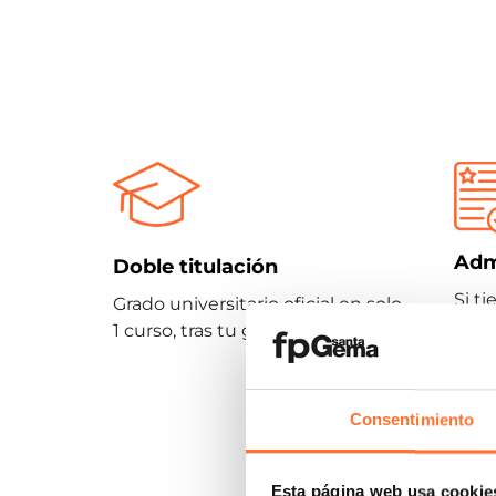
Adm
Doble titulación
Si ti
Grado universitario oficial en solo
un 7
1 curso, tras tu grado superior.
prue
Consentimiento
Grados un
Esta página web usa cookie