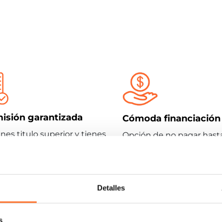
isión garantizada
Cómoda financiación
enes titulo superior y tienes
Opción de no pagar hast
 en inglés o superas una
dentro de 2 años
ba.
Detalles
iversitarios que puedes consegu
s