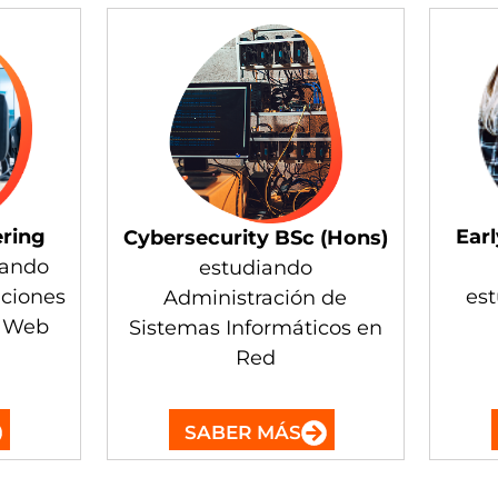
Ear
ering
Cybersecurity BSc (Hon
s)
iando
estudiando
es
aciones
Administración de
o Web
Sistemas Informáticos en
Red
SABER MÁS