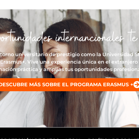
portunidades internancionales te
ntorno universitario de prestigio como la Universidad 
Erasmus+. Vive una experiencia única en el extranje
mación práctica y amplias tus oportunidades profesiona
DESCUBRE MÁS SOBRE EL PROGRAMA ERASMUS +