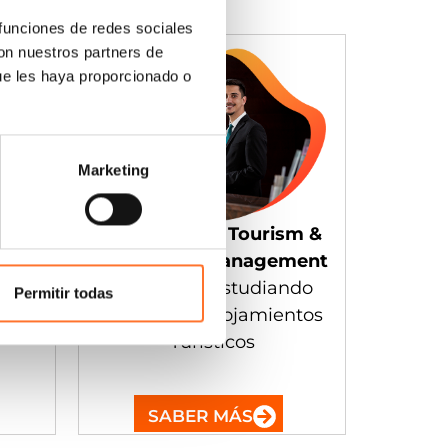
 funciones de redes sociales
con nuestros partners de
ue les haya proporcionado o
Marketing
International Tourism &
ent
Hospitality Management
ndo
BA (Hons)
estudiando
Permitir todas
Gestion de Alojamientos
Turísticos
SABER MÁS