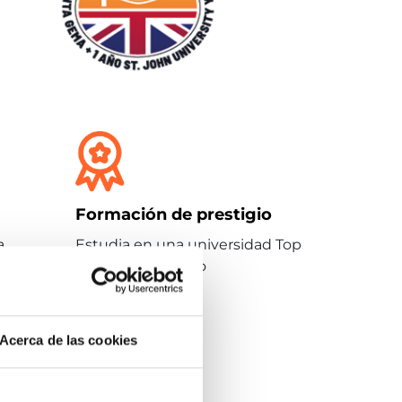
Formación de prestigio
Estudia en una universidad Top
a
10 en Reino Unido
Acerca de las cookies
York
ir en