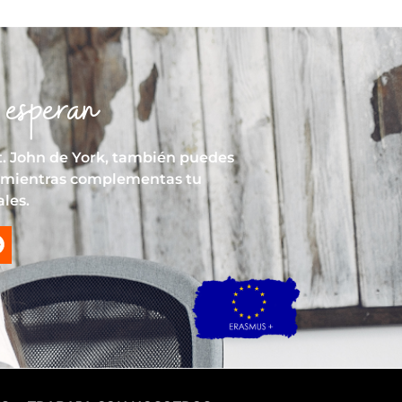
 esperan
St. John de York, también puedes
ro mientras complementas tu
les.