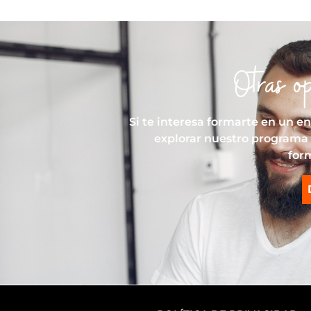
Otras o
Si te interesa formarte en un e
explorar nuestro programa 
for