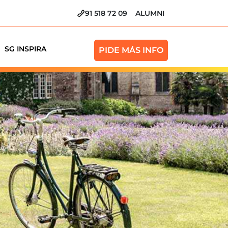
91 518 72 09
ALUMNI
1 año.
SG INSPIRA
PIDE MÁS INFO