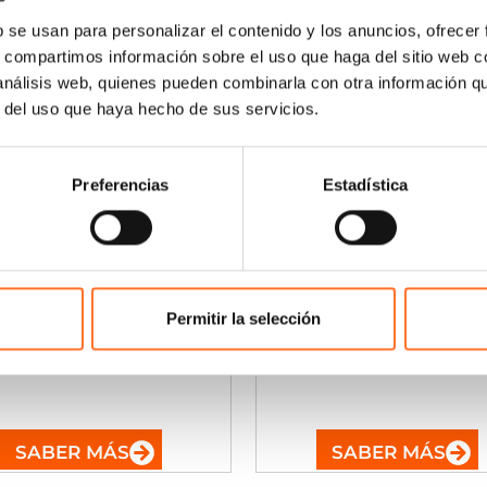
b se usan para personalizar el contenido y los anuncios, ofrecer
s, compartimos información sobre el uso que haga del sitio web 
 análisis web, quienes pueden combinarla con otra información q
r del uso que haya hecho de sus servicios.
Preferencias
Estadística
rt & Exercise Science
Business Managem
c (Hons)
estudiando
BA (Hons)
estudia
Acondicionamiento
Administración y
Permitir la selección
Físico
Finanzas
SABER MÁS
SABER MÁS