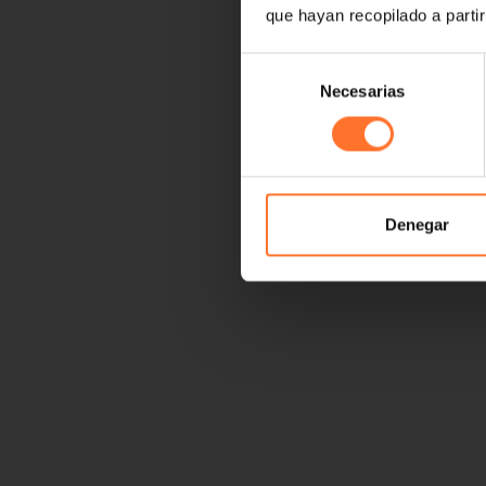
que hayan recopilado a parti
Selección
Necesarias
de
consentimiento
Denegar