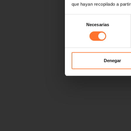
que hayan recopilado a parti
Selección
Necesarias
de
consentimiento
Denegar