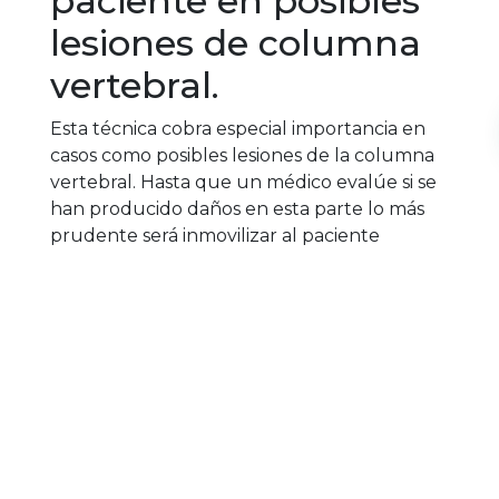
paciente en posibles
lesiones de columna
vertebral.
Esta técnica cobra especial importancia en
casos como posibles lesiones de la columna
vertebral. Hasta que un médico evalúe si se
han producido daños en esta parte lo más
prudente será inmovilizar al paciente
siempre que atendamos alguno de estos
casos: impacto violento sobre la cabeza,
cuello, tronco o extremidades, la colisión de
un conductor o de un peatón, un impacto a
una gran velocidad, que el vehículo
vuelque o si se produce una explosión.
Como vemos, las víctimas de accidentes de
tráfico son más propensas a presentar este
tipo de lesiones, con lo que si atendemos un