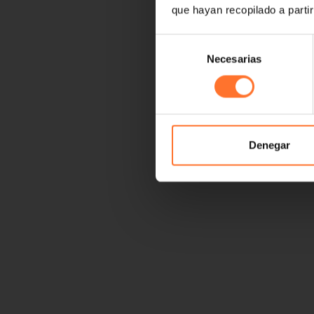
que hayan recopilado a parti
Selección
Necesarias
de
consentimiento
Denegar