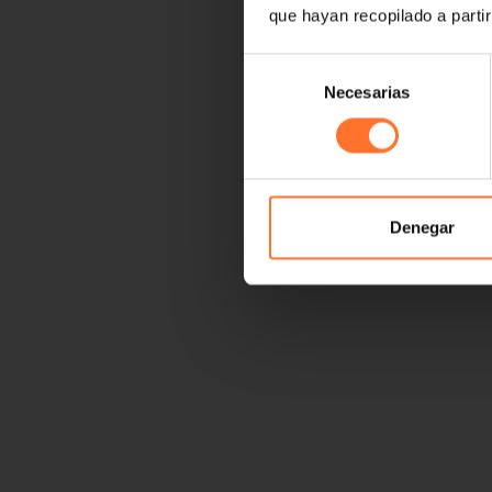
que hayan recopilado a parti
Selección
Necesarias
de
consentimiento
Denegar