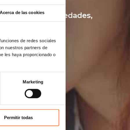
Acerca de las cookies
rados medios: novedades,
FP y para futuros
 funciones de redes sociales
con nuestros partners de
ue les haya proporcionado o
Marketing
Permitir todas