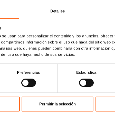
Detalles
bre los grados superiores y los g
da la información para alumnos de 
s
b se usan para personalizar el contenido y los anuncios, ofrecer
ntamos todo!
s, compartimos información sobre el uso que haga del sitio web 
 análisis web, quienes pueden combinarla con otra información q
r del uso que haya hecho de sus servicios.
Preferencias
Estadística
Permitir la selección