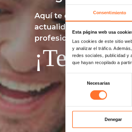
Consentimiento
Aquí te contamos todo so
actualidad, noticias y to
Esta página web usa cookie
profesionales.
Las cookies de este sitio we
¡Te lo co
y analizar el tráfico. Ademá
redes sociales, publicidad y
que hayan recopilado a parti
Selección
Necesarias
de
consentimiento
Denegar