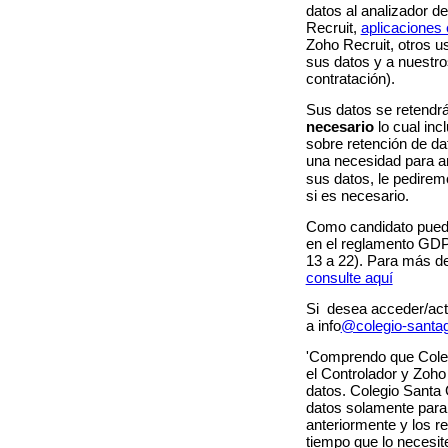
datos al analizador d
Recruit,
aplicaciones
Zoho Recruit, otros 
sus datos y a nuestro
contratación).
Sus datos se retendr
necesario
lo cual in
sobre retención de da
una necesidad para
a
sus datos, le pedire
si es necesario
.
Como candidato
pued
en el reglamento GDP
13 a 22)
.
Para más de
consulte aquí
Si
desea
acceder/actu
a info
@colegio-santa
'Comprendo que Cole
el
Controlador
y
Zoho 
datos. Colegio Santa
datos solamente para
anteriormente y los r
tiempo que lo necesit